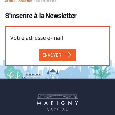
Accueil
Actualités
Espace presse
S'inscrire à la Newsletter
ENVOYER
Veuillez
laisser
ce
champ
vide.