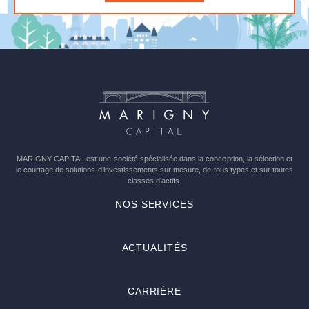
Veuillez
laisser
ce
champ
vide.
MARIGNY CAPITAL est une société spécialisée dans la conception, la sélection et
le courtage de solutions d’investissements sur mesure, de tous types et sur toutes
classes d’actifs.
NOS SERVICES
ACTUALITÉS
CARRIÈRE