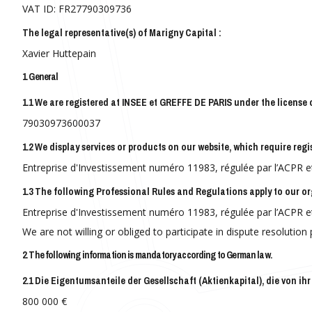
VAT ID: FR27790309736
The legal representative(s) of Marigny Capital :
Xavier Huttepain
1. General
1.1 We are registered at INSEE et GREFFE DE PARIS under the license 
79030973600037
1.2 We display services or products on our website, which require reg
Entreprise d'Investissement numéro 11983, régulée par l’ACPR e
1.3 The following Professional Rules and Regulations apply to our o
Entreprise d'Investissement numéro 11983, régulée par l’ACPR e
We are not willing or obliged to participate in dispute resoluti
2. The following information is mandatory according to German law.
2.1 Die Eigentumsanteile der Gesellschaft (Aktienkapital), die von i
800 000 €