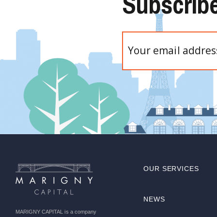
Subscribe
Please
leave
this
field
empty.
OUR SERVICES
NEWS
MARIGNY CAPITAL is a company